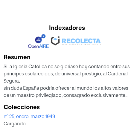
Indexadores
Resumen
Si la Iglesia Católica no se gloriase hoy contando entre sus
príncipes esclarecidos, de universal prestigio, al Cardenal
Segura,
sin duda España podría ofrecer al mundo los altos valores
de un maestro privilegiado, consagrado exclusivamente
a la formación de la juventud.
Colecciones
El Cardenal Segura es pedagogo por naturaleza . Ha
nº 25, enero-marzo 1949
nacido
Cargando...
educador, como nacen otros artistas o inventores. La
herencia