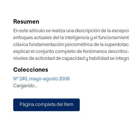
Resumen
En este artículo se realiza una descripción de la excepci
enfoques actuales del la inteligencia y el funcionamien
clásica fundamentación psicométrica de la superdotació
explicar el conjunto completo de fenómenos descritos en
niveles de actividad de capacidad y habilidad se integr
funcionamiento cognitivo y se propone un continuo e
Colecciones
descriptivo del alto rendimiento intelectual.
Nº 240, mayo-agosto 2008
Cargando...
Página completa del ítem