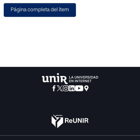
conocer el impacto que tiene la Inteligencia Artificial en
Página completa del ítem
los procesos de selección, desarrollando la eficacia y
llevándonos a valorar a la I. A.,
frente al desempeño del personal de recursos humanos.
Utilizando una investigación cualitativa y no
experimental, la cual tiene un alcance descriptivo y en
donde se utiliza la entrevista y el análisis de
contenido como herramientas principales para la
recolección de la información.
Entre las estrategias de análisis de resultados utilizadas, se
encuentran los registros narrativos
del fenómeno que se está estudiando, el análisis
exploratorio de datos y un análisis descriptivo de los
resultados, llegando a la conclusión de que la Inteligencia
Artificial nos permite un trabajo más rápido gracias a la
automatización de procedimientos, obteniendo la ventaja
de superar posibles sesgos cognitivos que pueden afectar
negativamente al reclutamiento, mejorando así la calidad