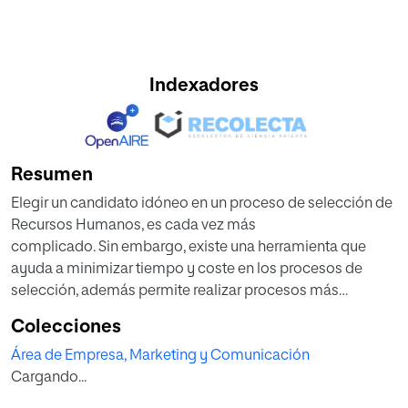
Indexadores
Resumen
Elegir un candidato idóneo en un proceso de selección de
Recursos Humanos, es cada vez más
complicado. Sin embargo, existe una herramienta que
ayuda a minimizar tiempo y coste en los procesos de
selección, además permite realizar procesos más
equitativos y específicos, descartando la
Colecciones
influencia de la subjetividad y está forzando a desarrollar
Área de Empresa, Marketing y Comunicación
nuevos perfiles profesionales relacionados
Cargando...
con la creación de sistemas automatizados.
El presente trabajo tiene como objetivo fundamental