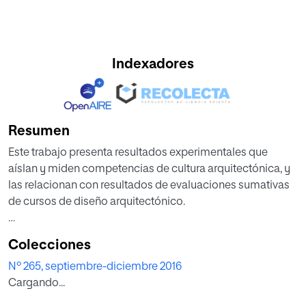
Indexadores
Resumen
Este trabajo presenta resultados experimentales que
aíslan y miden competencias de cultura arquitectónica, y
las relacionan con resultados de evaluaciones sumativas
de cursos de diseño arquitectónico.
El aprendizaje basado en competencias suscita el temor
Colecciones
de un desplazamiento de la formación humanística por un
Nº 265, septiembre-diciembre 2016
adiestramiento para el trabajo. Antes de que se hablara de
Cargando...
competencias, en el campo de la arquitectura ya se
habían instalado concepciones para las que diseñar no