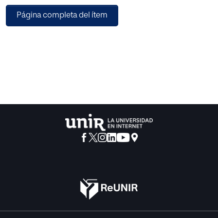
armado cuales han sido los impactos de estas políticas
Página completa del ítem
públicas.
Se realizó una comparación directa entre las acciones
adelantadas por el Estado a nivel
territorial y como contribuyó o no a la población víctima
del conflicto, se plantearon las
categorías de análisis: Violencia, Enfoque diferencial,
políticas públicas, modelo de reparación,
las cuales fueron los ejes de partida para la
implementación del marco metodológico. Este
estudio es de corte mixto, donde se aplicó una encuesta y
una entrevistas semiestructurada,
los resultados obtenidos permiten concluir que el Estado
Colombiano cuenta con una
estructura para la atención a las víctimas de la violencia
armada en Colombia, a través de la
Unidad para la Atención y Reparación Integral a las
Víctimas, sin embargo desde la