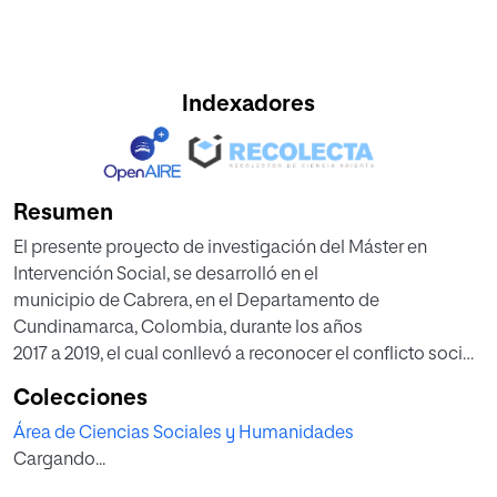
Indexadores
Resumen
El presente proyecto de investigación del Máster en
Intervención Social, se desarrolló en el
municipio de Cabrera, en el Departamento de
Cundinamarca, Colombia, durante los años
2017 a 2019, el cual conllevó a reconocer el conflicto socio
histórico, así como el desarrollo de
Colecciones
las políticas públicas del estado colombiano que buscan
Área de Ciencias Sociales y Humanidades
contrarrestar los hechos
Cargando...
victimizantes, y permitió comprender desde la
perspectiva de las víctimas del conflicto