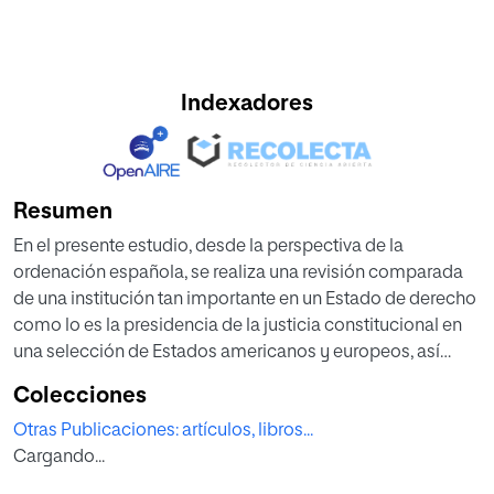
Indexadores
Resumen
En el presente estudio, desde la perspectiva de la
ordenación española, se realiza una revisión comparada
de una institución tan importante en un Estado de derecho
como lo es la presidencia de la justicia constitucional en
una selección de Estados americanos y europeos, así
como en la presidencia de tribunales internacionales de
Colecciones
las regiones, como lo es la Corte Interamericana de
Otras Publicaciones: artículos, libros...
Derechos Humanos, el Tribunal de Justicia de la Unión
Cargando...
Europea y el Tribunal Europeo de Derechos Humanos. Y es
que, la promulgación de nuevas Constituciones, las