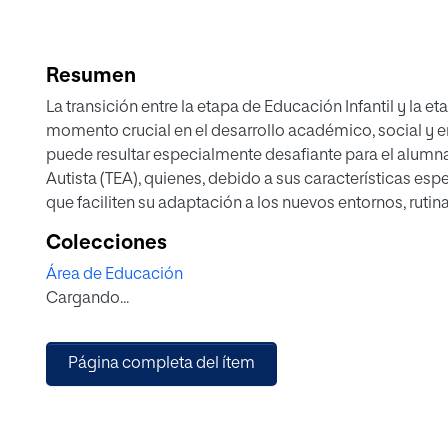
Resumen
La transición entre la etapa de Educación Infantil y la 
momento crucial en el desarrollo académico, social y 
puede resultar especialmente desafiante para el alumn
Autista (TEA), quienes, debido a sus características esp
que faciliten su adaptación a los nuevos entornos, ruti
tiene como objetivo principal diseñar una propuesta de 
Colecciones
adaptación del alumnado con TEA durante este periodo tr
Área de Educación
una revisión teórica sobre los factores que inciden en l
Cargando...
específicas del alumnado con TEA, así como un análisi
inclusivos. La propuesta diseñada contempla estrategias
activa de las familias, el uso de apoyos visuales y la 
Página completa del ítem
para garantizar una transición exitosa. Se concluye que
coordinación entre profesionales y en el conocimiento
contribuir de manera significativa a reducir el impacto
educativa positiva e inclusiva desde los primeros años 