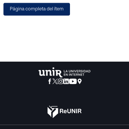
diversos, el trabajo está centrado en los blogs, y
Página completa del ítem
concretamente, en 30 blogs de profesores de secundaria
y bachillerato, de tres materias distintas. Además, se ha
tenido en cuenta si los blogs están asociados a cuentas de
Twitter. Con su estudio, y sin perder de vista el análisis
pragmático que impregna el trabajo, se ha analizado
cómo se espera que esté diseñado el blog, cómo lo
esperan encontrar los alumnos y, porque no, otros
profesores, y a partir de ahí, se ha concluido con la
creencia de que las nuevas tecnologías deben estar
presentes en la educación, son prácticas, son útiles, y
pueden animar a los adolescentes a interesarse más por
los estudios, a buscar información y explicarla en clase, y a
trabajar mejor en equipo. Por lo tanto, se ha enlazado la
ciencia de la pragmática y sus componentes de estudio
con los nuevos usos del lenguaje en Internet, y
concretamente, debido a la gran magnitud de la Red, a los
blogs de docentes. También se ha tenido en cuenta cómo