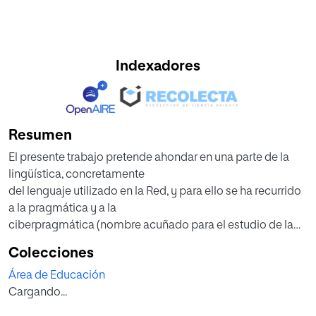
Indexadores
Resumen
El presente trabajo pretende ahondar en una parte de la
lingüística, concretamente
del lenguaje utilizado en la Red, y para ello se ha recurrido
a la pragmática y a la
ciberpragmática (nombre acuñado para el estudio de la
pragmática en Internet).
Colecciones
Teniendo en cuenta que la Red es vasta y amplia, con
Área de Educación
muchas herramientas y usos que permiten interacciones
Cargando...
constantes por parte de los usuarios, de todas partes del
mundo, a cualquier hora, y utilizando dispositivos