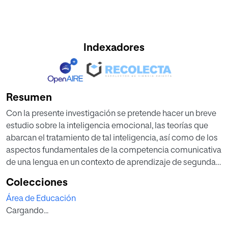
Indexadores
Resumen
Con la presente investigación se pretende hacer un breve
estudio sobre la inteligencia emocional, las teorías que
abarcan el tratamiento de tal inteligencia, así como de los
aspectos fundamentales de la competencia comunicativa
de una lengua en un contexto de aprendizaje de segunda
lengua. Centrando tal estudio en las inteligencias
Colecciones
Interpersonal e Intrapersonal de la teoría de las
Área de Educación
Inteligencias Múltiples de Howard Gardner, se pretende
Cargando...
elaborar una propuesta de metodología y actividades que
desarrollen las inteligencias anteriormente mencionadas