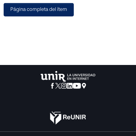
como estrategia de aprendizaje y mejora de la
Página completa del ítem
competencia comunicativa de un grupo específico de
alumnos de 1º de ESO. La metodología del estudio
científico es cualitativa de Acción-Participación (IAP), en la
que el investigador analiza e interviene con un plan de
acción para obtener muestras de observación sobre la
evolución de los alumnos. Con los resultados obtenidos
se interpreta que el desarrollo de las inteligencias
interpersonal e intrapersonal como estrategia de
aprendizaje activa una serie de habilidades emocionales y
sociolingüísticas que aportan positivamente al desarrollo
de las subcompetencias comunicativas y, en
consecuencia, a la adquisición de una alta competencia
comunicativa.