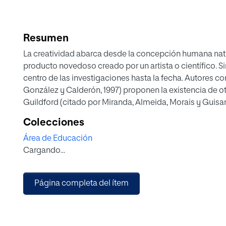
Resumen
La creatividad abarca desde la concepción humana natu
producto novedoso creado por un artista o científico. Si
centro de las investigaciones hasta la fecha. Autores 
González y Calderón, 1997) proponen la existencia de otro
Guildford (citado por Miranda, Almeida, Morais y Guisan
para Gardner (citado por Miranda et. al, 2012) los seres
Colecciones
inteligencias. Sternberg y Lubart (citados por Miranda et.
Área de Educación
como subfaceta de la creatividad.
Cargando...
De acuerdo a Mumford, Baugman y Sager (citados por Mir
infinidad de procesos cognitivos como la resolución de 
podría considerarse, en gran medida, que los elementos 
Página completa del ítem
de los subyacentes a la inteligencia.
Este trabajo explora la relación entre los constructos n
verbal e Inteligencia naturalista en una muestra de 30 
usado el “Cuestionario de Creatividad para alumnos pree