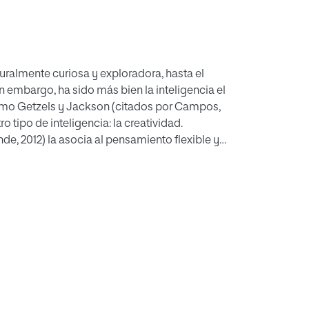
ralmente curiosa y exploradora, hasta el
n embargo, ha sido más bien la inteligencia el
como Getzels y Jackson (citados por Campos,
 tipo de inteligencia: la creatividad.
de, 2012) la asocia al pensamiento flexible y
 altamente creativos comparten una o varias
 al, 2012), contrariamente, ven la inteligencia
anda et. al, 2012), que sugieren que en
problemas interviene la resolución creativa,
presentes en la creatividad no son distintos
europsicológicos Creatividad, Inteligencia
alumnos barceloneses de 5º de Primaria. Se han
scolares” (Turtle, 1980) y los “Cuestionarios