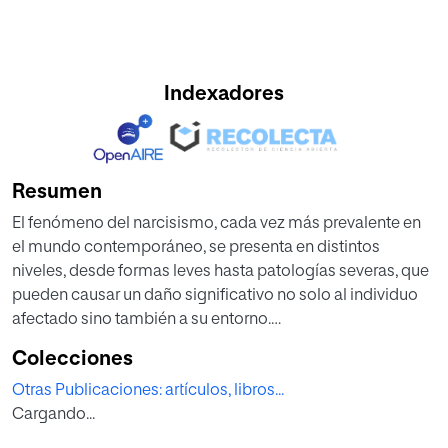
Indexadores
Resumen
El fenómeno del narcisismo, cada vez más prevalente en
el mundo contemporáneo, se presenta en distintos
niveles, desde formas leves hasta patologías severas, que
pueden causar un daño significativo no solo al individuo
afectado sino también a su entorno.
Este libro ofrece una exploración profunda del narcisismo
Colecciones
en todas sus facetas, proporcionando una comprensión
Otras Publicaciones: artículos, libros...
clara de sus causas y manifestaciones. Más allá de la mera
Cargando...
identificación, el texto brinda herramientas prácticas para
contrarrestar el narcisismo, tanto en uno mismo como en