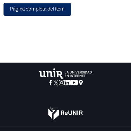
los demás, y destaca estrategias efectivas para
Página completa del ítem
protegerse de las manipulaciones narcisistas. Además,
incluye valiosas orientaciones para psicoterapeutas en el
abordaje del narcisismo en sus pacientes. Al sumergirse
en el corazón del narcisismo, desvelando sus múltiples
caras y desentrañando las raíces de esta compleja
condición, esta obra resultará de gran interés para
aquellos que buscan vivir con mayor consciencia y
libertad, alejándose de los daños que el narcisismo puede
causar en sus vidas.