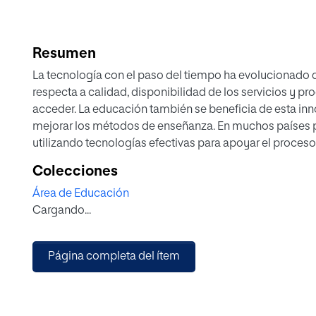
Resumen
La tecnología con el paso del tiempo ha evolucionado d
respecta a calidad, disponibilidad de los servicios y pr
acceder. La educación también se beneficia de esta inn
mejorar los métodos de enseñanza. En muchos países 
utilizando tecnologías efectivas para apoyar el proceso 
de máster pretende diseñar una estrategia didáctica me
Colecciones
(OVA) para la enseñanza de la nomenclatura orgánica en 
Área de Educación
bachillerato, con el fin de identificar las falencias en la 
Cargando...
relevante sobre el uso de las TIC y los OVA, elaborar un
evaluación óptima de los estudiantes en el aprendizaje
genera una propuesta en la que los alumnos se apropi
Página completa del ítem
digitales fomentando el desarrollo tecnológico y cientí
contenidos de la física y química promoviendo especí
nomenclatura orgánica.