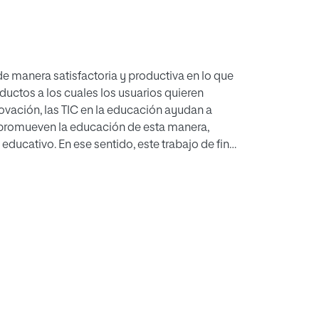
e manera satisfactoria y productiva en lo que
oductos a los cuales los usuarios quieren
ovación, las TIC en la educación ayudan a
promueven la educación de esta manera,
educativo. En ese sentido, este trabajo de fin
diada por los objetos virtuales de aprendizaje
los estudiantes de física y química de 2° de
física y química, analizar la información
a estrategia didáctica y establecer una
 de la nomenclatura orgánica. Para esto se
en del conocimiento usando herramientas
fico logrando una apropiación de los
ficamente competencias propias de la