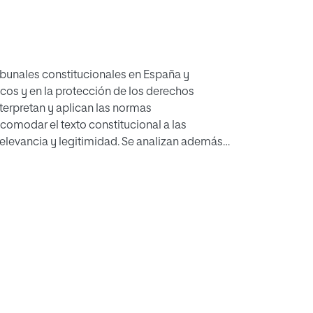
ribunales constitucionales en España y
icos y en la protección de los derechos
terpretan y aplican las normas
comodar el texto constitucional a las
relevancia y legitimidad. Se analizan además
ho penal y la sociedad civil.
jurisprudencia sobre derechos fundamentales en
utanasia, la libertad de expresión y las
tes y problemas de los derechos
yendo temas como la cadena perpetua, la trata
profunda mediante el estudio de casos y
 temáticas, que ponen de manifiesto los