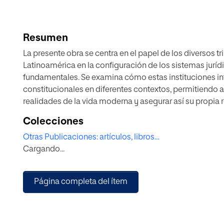
Resumen
La presente obra se centra en el papel de los diversos t
Latinoamérica en la configuración de los sistemas juríd
fundamentales. Se examina cómo estas instituciones in
constitucionales en diferentes contextos, permitiendo a
realidades de la vida moderna y asegurar así su propia 
sus interacciones con otros poderes del Estado, el Derec
Colecciones
Otras Publicaciones: artículos, libros...
La obra se divide en dos partes: la primera estudia la 
Cargando...
diversos países, destacando debates como el aborto, la e
garantías procesales. La segunda parte aborda los lími
fundamentales en relación con el Derecho penal, inclu
Página completa del ítem
de personas y los delitos de género.
La obra, en definitiva, ofrece una visión actualizada y 
resoluciones en perspectiva comparada, sobre diversas