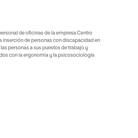
 personal de oficinas de la empresa Centro
a inserción de personas con discapacidad en
 las personas a sus puestos de trabajo y
ados con la ergonomía y la psicosociología
, con el fin de determinar el más idóneo para
esgos ergonómicos derivados del puesto de
ismos para poder mejorar los accesos por
alcanzan al resto de la organización y no