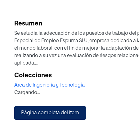
Resumen
Se estudia la adecuación de los puestos de trabajo del
Especial de Empleo Espurna SLU, empresa dedicada a l
el mundo laboral, con el fin de mejorar la adaptación de
realizando a su vez una evaluación de riesgos relacion
aplicada.
Se realiza un estudio de algunos métodos de evaluación
Colecciones
el caso.
Área de Ingeniería y Tecnología
En el estudio de dicho trabajo se profundiza en los ri
Cargando...
trabajo, debido a la próxima reestructuración de los m
parte de personas con discapacidad física.
En el proyecto se evidencia que las mejoras propuestas 
Página completa del ítem
únicamente a los trabajadores estudiados.