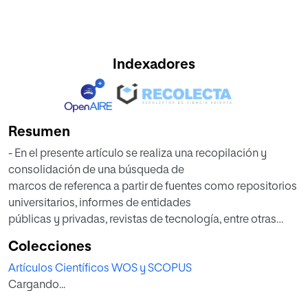
Indexadores
Resumen
- En el presente artículo se realiza una recopilación y
consolidación de una búsqueda de
marcos de referenca a partir de fuentes como repositorios
universitarios, informes de entidades
públicas y privadas, revistas de tecnología, entre otras
fuentes confiables que fortalecen y ofrecen
Colecciones
valor a la investigación realizada. Para elegir los marcos
Artículos Científicos WOS y SCOPUS
más determinantes para la construcción del
Cargando...
artículo, se plantearon tres (3) criterios de inclusion y cinco
(5) criterios de exclusion, lo que ayudó a