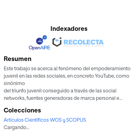
Indexadores
Resumen
Este trabajo se acerca al fenómeno del empoderamiento
juvenil en las redes sociales, en concreto YouTube, como
sinónimo
del triunfo juvenil conseguido a través de las social
networks, fuentes generadoras de marca personal e
ingresos
Colecciones
económicos. Para ello estudia el alcance de los canales
Artículos Científicos WOS y SCOPUS
de los diez youtubers españoles más relevantes según
Cargando...
Social
Blade, así como la expansión y alcance transmedia de su