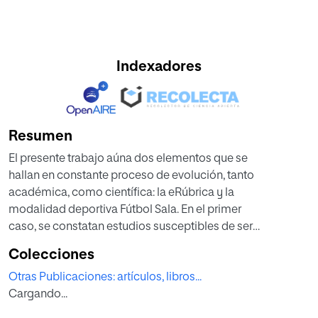
Indexadores
Resumen
El presente trabajo aúna dos elementos que se
hallan en constante proceso de evolución, tanto
académica, como científica: la eRúbrica y la
modalidad deportiva Fútbol Sala. En el primer
caso, se constatan estudios susceptibles de ser
aplicados a dicha modalidad (Moril, Ballester
Colecciones
y Martínez, 2012; Cebrián y Monedero, 2014),
Otras Publicaciones: artículos, libros...
mientras en lo relativo al segundo, representa
Cargando...
una necesidad, dado que Cachón, Campoy,
Linares, Rodrigo y Zagalaz (2012) y Moore,