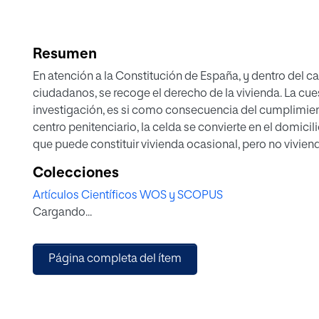
Resumen
En atención a la Constitución de España, y dentro del 
ciudadanos, se recoge el derecho de la vivienda. La cuest
investigación, es si como consecuencia del cumplimiento
centro penitenciario, la celda se convierte en el domicili
que puede constituir vivienda ocasional, pero no vivien
prestar especial atención a la idea de si la vivienda con
Colecciones
asientan el hogar y la vida (en familia), no así en la celd
Artículos Científicos WOS y SCOPUS
espacio donde se desarrollan todos los fines familiares, 
Cargando...
celda no contribuye a tal fin; por tanto, ni es vivienda ni 
cumplimiento de la pena privativa de libertad. El métod
perspectiva histórica en cuanto a normativa, además de d
Página completa del ítem
legislación penitenciaria española.