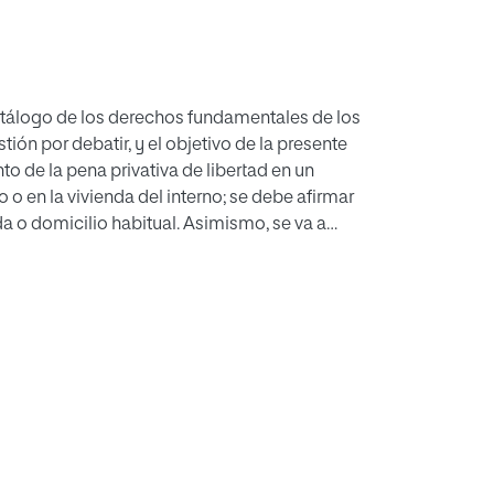
catálogo de los derechos fundamentales de los
ión por debatir, y el objetivo de la presente
 de la pena privativa de libertad en un
o o en la vivienda del interno; se debe afirmar
da o domicilio habitual. Asimismo, se va a
siste en una pieza social preferente en la que se
a. Se va a entender que la vivienda es aquel
y el resultado de la investigación es que la
es domicilio, al ser, exclusivamente, el lugar del
o para llegar al resultado se da desde una
escriptiva y analítica, respecto a la