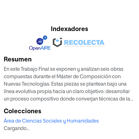
Indexadores
Resumen
En este Trabajo Final se exponen y analizan seis obras
compuestas durante el Máster de Composición con
Nuevas Tecnologías. Estas piezas se plantean bajo una
línea evolutiva propia hacia un claro objetivo: desarrollar
un proceso compositivo donde converjan técnicas de la
música clásica/electroacústica y la música popular.
Colecciones
Para ello, se reflexiona sobre el concepto ya conocido de
Área de Ciencias Sociales y Humanidades
Classical Crossover, género musical que recoge y fusiona
Cargando...
elementos de la música clásica y popular, así como su
evolución y sus repercusiones sociales. No obstante, el