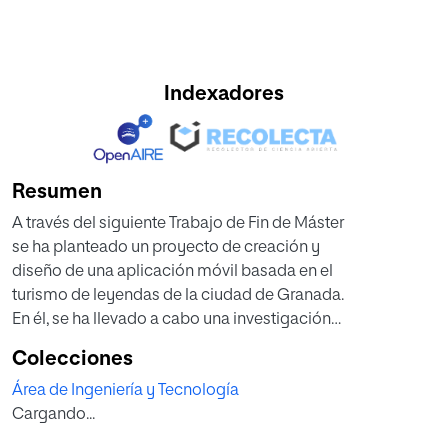
Indexadores
Resumen
A través del siguiente Trabajo de Fin de Máster
se ha planteado un proyecto de creación y
diseño de una aplicación móvil basada en el
turismo de leyendas de la ciudad de Granada.
En él, se ha llevado a cabo una investigación
sobre las nuevas medidas y restricciones
Colecciones
actuales en referencia al Covid-19. En base
Área de Ingeniería y Tecnología
a eso, la aplicación creada gira en torno a la
Cargando...
nueva forma de realizar turismo en el contexto
pandémico actual.