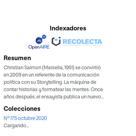
Indexadores
Resumen
Christian Salmon (Marsella, 1951) se convirtió
en 2009 en un referente de la comunicación
política con su Storytelling. La máquina de
contar historias y formatear las mentes. Once
años después, el ensayista publica un nuevo
estudio en el que sostiene que hemos entrado
Colecciones
en una nueva era, la del enfrentamiento, que ha
Nº 175 octubre 2020
acabado con el predominio de la narrativa y se
Cargando...
impone el discurso de quien hace más ruido y
actúa con más vehemencia.