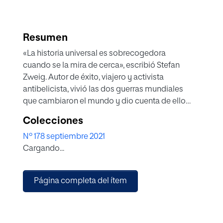
Resumen
«La historia universal es sobrecogedora
cuando se la mira de cerca», escribió Stefan
Zweig. Autor de éxito, viajero y activista
antibelicista, vivió las dos guerras mundiales
que cambiaron el mundo y dio cuenta de ello
en sus Diarios. La edición publicada por la
Colecciones
editorial Acantilado abarca treinta años de la
Nº 178 septiembre 2021
vida del escritor. Escritos con espontaneidad,
Cargando...
constituyen un documento esencial para
entender los avatares de su vida y de su
pensamiento.
Página completa del ítem