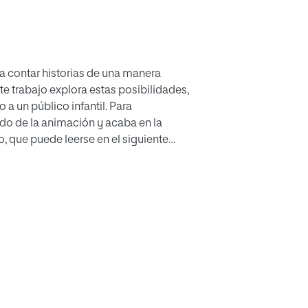
a contar historias de una manera
te trabajo explora estas posibilidades,
 un público infantil. Para
do de la animación y acaba en la
o, que puede leerse en el siguiente
igitales y de aspectos relevantes
proceso de diseño completo: guión
o 3D de escenarios, animaciones y
totipo en formato web se ha distribuido
el mismo como solución válida