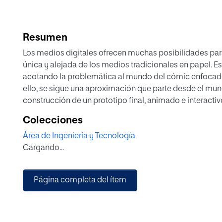
Resumen
Los medios digitales ofrecen muchas posibilidades par
única y alejada de los medios tradicionales en papel. Es
acotando la problemática al mundo del cómic enfocado a
ello, se sigue una aproximación que parte desde el mun
construcción de un prototipo final, animado e interactiv
enlace: https://encuadres.cdalvaro.io
Colecciones
Este trabajo parte de una investigación de los cómics d
Área de Ingeniería y Tecnología
para un prototipo digital. Con esta base se abarca el 
Cargando...
y storyboard, diseño y rigging de personajes, modelad
construcción de un prototipo interactivo final. Este pro
entre el público objetivo, permitiendo la evaluación d
Página completa del ítem
frente al problema de partida.