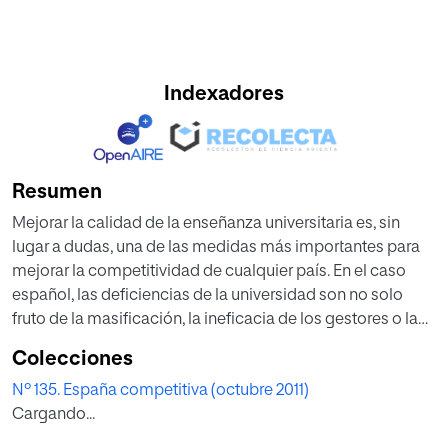
Indexadores
Resumen
Mejorar la calidad de la enseñanza universitaria es, sin
lugar a dudas, una de las medidas más importantes para
mejorar la competitividad de cualquier país. En el caso
español, las deficiencias de la universidad son no solo
fruto de la masificación, la ineficacia de los gestores o la
falta de investigación, sino también resultado de una
Colecciones
educación primaria y secundaria mediocre. Mejorar los
Nº 135. España competitiva (octubre 2011)
niveles preuniversitarios y apostar por la calidad en lugar
Cargando...
de la endogamia puede revertir la situación.