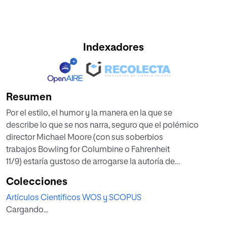
Indexadores
Resumen
Por el estilo, el humor y la manera en la que se
describe lo que se nos narra, seguro que el polémico
director Michael Moore (con sus soberbios
trabajos Bowling for Columbine o Fahrenheit
11/9) estaría gustoso de arrogarse la autoría de
este biopic tan poco al uso del que fuera todopoderoso
Colecciones
vicepresidente de los EEUU, Dick Cheney.
Artículos Científicos WOS y SCOPUS
A medida que la cámara nos va adentrando más
Cargando...
y más en este personaje, más nos damos cuenta
de que nos hemos olvidado por completo del actor