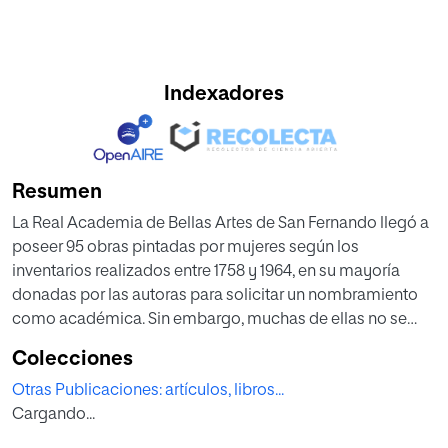
Indexadores
Resumen
La Real Academia de Bellas Artes de San Fernando llegó a
poseer 95 obras pintadas por mujeres según los
inventarios realizados entre 1758 y 1964, en su mayoría
donadas por las autoras para solicitar un nombramiento
como académica. Sin embargo, muchas de ellas no se
conocen hoy, bien por haber desaparecido de las
Colecciones
colecciones bien por haberse perdido la memoria de su
Otras Publicaciones: artículos, libros...
autora. Para este artículo hemos realizado un seguimiento
Cargando...
de las obras realizadas por mujeres en todos los
inventarios históricos de la Real Academia. Este