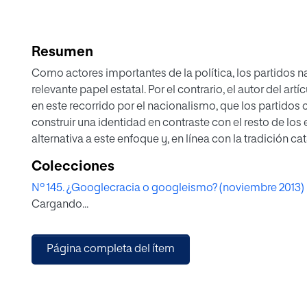
Resumen
Como actores importantes de la política, los partidos 
relevante papel estatal. Por el contrario, el autor del a
en este recorrido por el nacionalismo, que los partidos
construir una identidad en contraste con el resto de los
alternativa a este enfoque y, en línea con la tradición ca
española para mejorar también Cataluña.
Colecciones
Nº 145. ¿Googlecracia o googleismo? (noviembre 2013)
Cargando...
Página completa del ítem