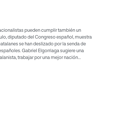
nacionalistas pueden cumplir también un
rtículo, diputado del Congreso español, muestra
 catalanes se han deslizado por la senda de
 españoles. Gabriel Elgorriaga sugiere una
talanista, trabajar por una mejor nación