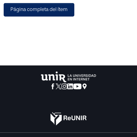
relación con el modelo flipped classroom, este último
Página completa del ítem
abordado desde la gamificación. Para ello se ha llevado a
cabo una investigación exhaustiva de la literatura
disponible haciendo una aproximación teórica con el
objeto de verificar su funcionamiento en conjunto. Para
ilustrarlo, se ha diseñado una propuesta en forma de
unidad didáctica destinada al alumnado de quinto de
primaria en la que la experimentación en primera persona
es fundamental, haciendo que el protagonista sea el
alumno y se facilite el aprendizaje y respeto por los seres
vivos.