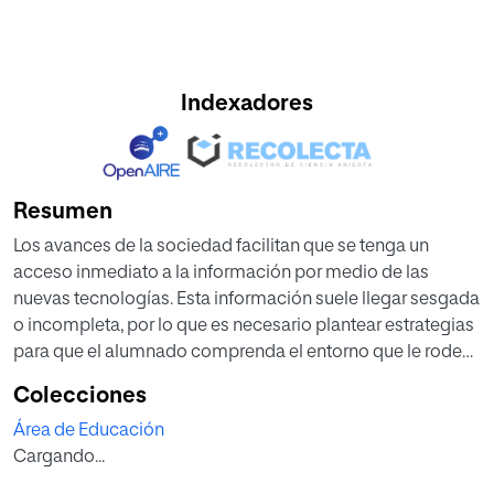
Indexadores
Resumen
Los avances de la sociedad facilitan que se tenga un
acceso inmediato a la información por medio de las
nuevas tecnologías. Esta información suele llegar sesgada
o incompleta, por lo que es necesario plantear estrategias
para que el alumnado comprenda el entorno que le rodea,
que le permitan adquirir destrezas que faciliten el
Colecciones
desarrollo del pensamiento crítico y reduzcan el
Área de Educación
analfabetismo científico. Con el presente trabajo de fin de
Cargando...
grado se pretende realizar una revisión teórica sobre el
método científico como estrategia de intervención y su