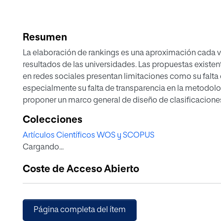
Resumen
La elaboración de rankings es una aproximación cada v
resultados de las universidades. Las propuestas existe
en redes sociales presentan limitaciones como su falta 
especialmente su falta de transparencia en la metodologí
proponer un marco general de diseño de clasificaciones
todas las universidades españolas, tanto públicas como p
Colecciones
Facebook, LinkedIn y YouTube). El marco global propues
Artículos Científicos WOS y SCOPUS
taxonomía de criterios, la selección de los disponibles
Cargando...
construcción de distintos tipos de indicadores a partir 
de estudio relacionados con la presencia y la influenci
Coste de Acceso Abierto
esas redes, Twitter y LinkedIn.
Página completa del ítem