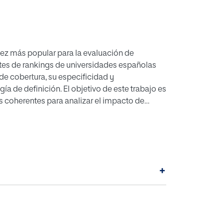
ez más popular para la evaluación de
ntes de rankings de universidades españolas
de cobertura, su especificidad y
a de definición. El objetivo de este trabajo es
 coherentes para analizar el impacto de
rivadas, en varias redes sociales (Twitter,
to está basado en la definición de una
 en las cuatro redes sociales mencionadas y la
de ellos. Para ilustrarlo, presentamos dos casos
a de las universidades españolas en dos de
+