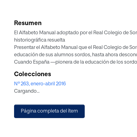
Resumen
El Alfabeto Manual adoptado por el Real Colegio de So
historiográfica resuelta
Presentar el Alfabeto Manual que el Real Colegio de So
educación de sus alumnos sordos, hasta ahora desconoci
Cuando España —pionera de la educación de los sordos 
campo pedagógico con la creación del Real Colegio d
Colecciones
Sociedad Económica Matritense de los Amigos del País,
Nº 263, enero-abril 2016
sustituyendo al oído, facilite entender y enseñar a sus
Cargando...
que contienen dicho Alfabeto, que ahora se presenta por
fundamental de una investigación que aspira a llenar u
la educación especial de los sordos de este país.
Página completa del ítem