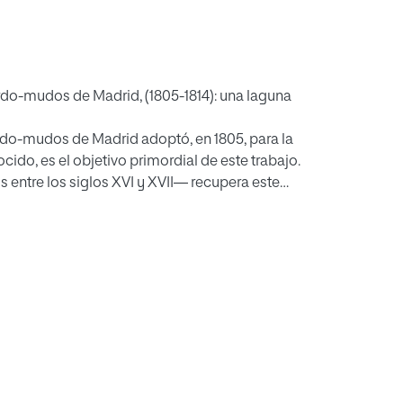
rdo-mudos de Madrid, (1805-1814): una laguna
rdo-mudos de Madrid adoptó, en 1805, para la
do, es el objetivo primordial de este trabajo.
entre los siglos XVI y XVII— recupera este
e Sordo-mudos de Madrid a cargo de la
 necesita un recurso comunicativo que,
 alumnos. El hallazgo documental de las láminas
 primera vez, constituye la aportación
na laguna hondamente sentida en la historia de