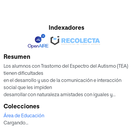
Indexadores
Resumen
Los alumnos con Trastorno del Espectro del Autismo (TEA)
tienen dificultades
en el desarrollo y uso de la comunicación e interacción
social que les impiden
desarrollar con naturaleza amistades con iguales y
mantenerlas en el tiempo,
Colecciones
especialmente en la etapa adolescente. Esto ocasiona
Área de Educación
frecuentemente su aislamiento
Cargando...
y eleva el riesgo de que sufran acoso escolar. Por otro lado,
estos alumnos sienten una