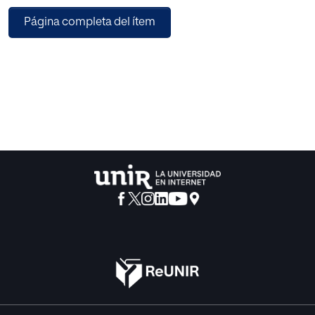
fuerte atracción hacia el uso de tecnología digital debido a
Página completa del ítem
que esta ofrece
principalmente información visual, es predecible y puede
personalizarse de acuerdo a
sus intereses y necesidades concretas. El objetivo de este
trabajo consiste en diseñar
un programa de intervención basado en la utilización de
una red social educativa de
acceso abierto denominada Edmodo para mejorar las
habilidades de comunicación e
interacción social de alumnos con TEA y sus compañeros
con el apoyo y participación
del profesorado y las familias. La intervención se
contextualiza en un centro educativo
privado de 350 alumnos donde priman la educación en
valores y la comprensión
emocional, y se focaliza en el grupo-clase de 1º de
Educación Secundaria Obligatoria