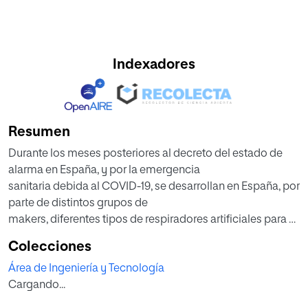
Indexadores
Resumen
Durante los meses posteriores al decreto del estado de
alarma en España, y por la emergencia
sanitaria debida al COVID-19, se desarrollan en España, por
parte de distintos grupos de
makers, diferentes tipos de respiradores artificiales para el
tratamiento de pacientes afectados
Colecciones
de neumonía bilateral.
Área de Ingeniería y Tecnología
El objeto del estudio se centra en el análisis de la
Cargando...
viabilidad de las distintas soluciones
ofrecidas al mercado como alternativa a las opciones