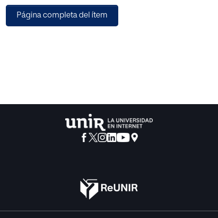
comerciales en un momento tan clave
Página completa del ítem
como el abastecimiento durante una pandemia.
En este trabajo se evalúan las ventajas y el potencial
tecnológico de estas soluciones y se
identifican sus limitaciones. Mediante la metodología de
entrevistas semiabiertas a los
desarrolladores y el acceso a los recursos de fabricación
opensource se extraen datos
referidos al diseño, materiales y procesos de fabricación
de los ventiladores mecánicos. A
continuación, se realiza una comparativa MET y un análisis
por jerarquías funcionales con
objeto de ofrecer un estudio objetivo sobre las ventajas e
inconvenientes de los recursos de
campaña, presentando y jerarquizando datos sobre
funcionalidad, material y procesos de
fabricación que ahorren tiempo y puedan resultar útiles en
situaciones similares.