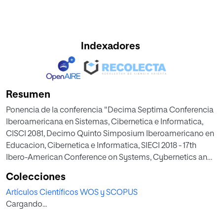
Indexadores
Resumen
Ponencia de la conferencia "Decima Septima Conferencia
Iberoamericana en Sistemas, Cibernetica e Informatica,
CISCI 2081, Decimo Quinto Simposium Iberoamericano en
Educacion, Cibernetica e Informatica, SIECI 2018 - 17th
Ibero-American Conference on Systems, Cybernetics and
Informatics, CISCI 2018, 15th Ibero-American Symposium
Colecciones
on Education, Cybernetics and Informatics, SIECI 2018;
Artículos Científicos WOS y SCOPUS
Orlando; United States; 8 July 2018 through 11 July 2018"
Cargando...