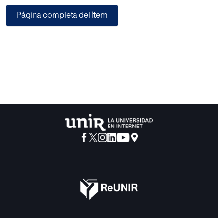
Internacional del Trabajo y en la Recomendación núm. 184
Página completa del ítem
de 1996, hasta el reciente RDL 28/2020
de trabajo a distancia, y se examina la misma con un
espíritu crítico. Asimismo se reflexiona acerca
de los principales puntos controvertidos de esta
modalidad de trabajo: la deslocalización, la
Prevención de Riesgos Laborales, la desconexión digital,
la dotación de medios y la compensación
de gastos, los horarios y el control empresarial así como la
conciliación laboral.