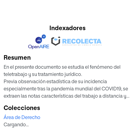
Indexadores
Resumen
En el presente documento se estudia el fenómeno del
teletrabajo y su tratamiento jurídico.
Previa observación estadística de su incidencia
especialmente tras la pandemia mundial del COVID19, se
extraen las notas características del trabajo a distancia y
se comprueba si tiene cabida en los
Colecciones
esquemas laborales tradicionales. Para ello se analiza la
Área de Derecho
legislación que ha abordado la materia
Cargando...
desde sus orígenes del trabajo a domicilio contemplado
en el Convenio 177 de la Organización