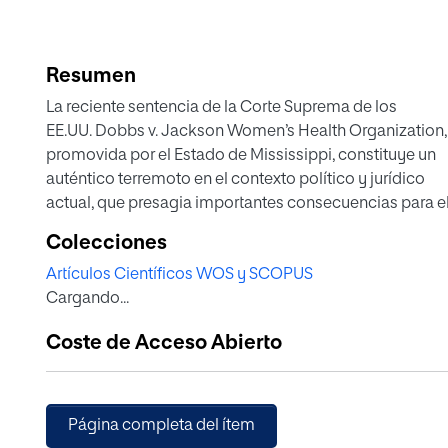
Resumen
La reciente sentencia de la Corte Suprema de los
EE.UU. Dobbs v. Jackson Women’s Health Organization,
promovida por el Estado de Mississippi, constituye un
auténtico terremoto en el contexto político y jurídico
actual, que presagia importantes consecuencias para e
futuro en muy distintos ámbitos. Como es bien sabido,
Colecciones
el Tribunal ha anulado una doctrina expresada por el
Artículos Científicos WOS y SCOPUS
propio tribunal en el histórico caso Rode v Wade (y con
Cargando...
Planned Parenthood), que consagraba el aborto como 
constitucional, hasta las 22 semanas de gestación.
Coste de Acceso Abierto
Página completa del ítem