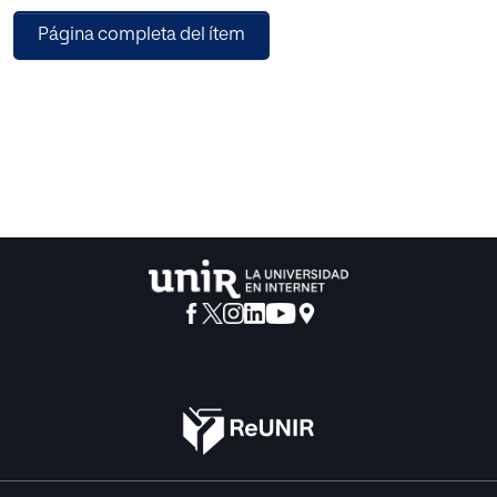
la
Página completa del ítem
relación directa que con ellos tenemos, por las
conversaciones
numerosas sostenidas, entre conferencia y conferencia, en
los
pasillos de los edificios donde se celebran las Semanas
de Misiones Pedagógicas,
por las numerosas cartas que del magisterio rural
recibimos.