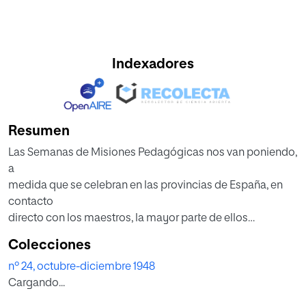
Indexadores
Resumen
Las Semanas de Misiones Pedagógicas nos van poniendo,
a
medida que se celebran en las provincias de España, en
contacto
directo con los maestros, la mayor parte de ellos
dedicados
Colecciones
a una labor callada, muchas veces llena de entusiasmo, a
nº 24, octubre-diciembre 1948
pesar de realizarse ,en un medio rural con mucha
Cargando...
incomprensión.
Este entusiasmo de muchos maestros lo conocemos por