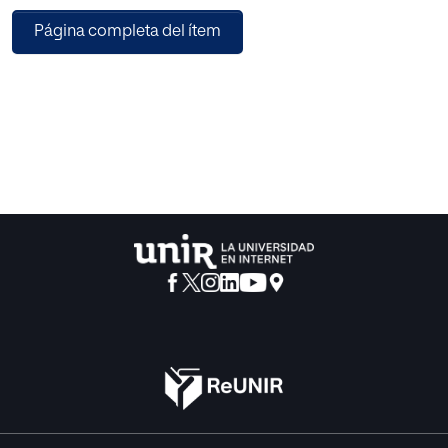
basado en el Aprendizaje Basado en Proyectos (ABP), la
Página completa del ítem
propuesta invita al alumnado a investigar procesos
históricos y conceptos que cuestionan las narrativas
tradicionales, situando al pueblo gitano como
protagonista de su propia historia y memoria colectiva.
Las actividades incluyen el análisis de fuentes primarias,
testimonios orales y la creación colaborativa de una
maqueta 3D que simboliza las aportaciones culturales e
históricas del pueblo gitano. El proyecto integra
tecnologías innovadoras, como Tinkercad, y promueve
competencias clave como el pensamiento crítico, la
creatividad y el trabajo en equipo. Este trabajo pone de
relieve la importancia de una educación inclusiva, la
visibilidad de las comunidades marginadas y la
incorporación de la tecnología en la enseñanza de la
historia. Futuras investigaciones podrían explorar el
impacto a largo plazo de estas metodologías en el
rendimiento académico y la inclusión social del alumnado