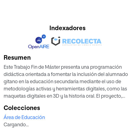
Indexadores
Resumen
Este Trabajo Fin de Máster presenta una programación
didáctica orientada a fomentar la inclusión del alumnado
gitano en la educación secundaria mediante el uso de
metodologías activas y herramientas digitales, como las
maquetas digitales en 3D y la historia oral. El proyecto,
dirigido a estudiantes de 3º de ESO en un instituto de
Colecciones
Lanzarote, busca abordar la exclusión educativa y social
Área de Educación
que frecuentemente afecta al alumnado gitano, derivada
Cargando...
de bajas expectativas académicas, disonancias culturales
y desigualdades de género. A través de un enfoque