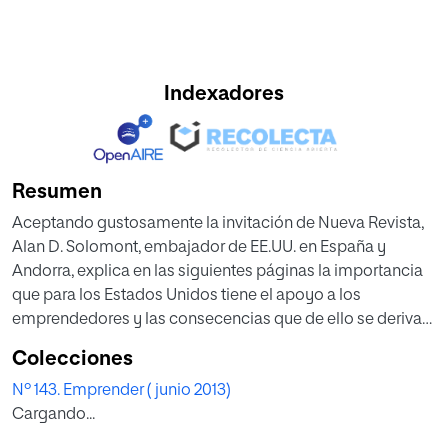
Indexadores
Resumen
Aceptando gustosamente la invitación de Nueva Revista,
Alan D. Solomont, embajador de EE.UU. en España y
Andorra, explica en las siguientes páginas la importancia
que para los Estados Unidos tiene el apoyo a los
emprendedores y las consecencias que de ello se derivan
para la economía. Creatividad, compromiso y formación
Colecciones
son los tres pilares en los que, a su juicio, se sustenta la
Nº 143. Emprender ( junio 2013)
cultura del emprendimiento al otro lado del Atlántico.
Cargando...
Nueva Revista desea expresar públicamente su
agradecimiento por esta significativa contribución.