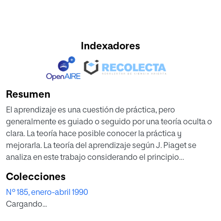
Indexadores
Resumen
El aprendizaje es una cuestión de práctica, pero
generalmente es guiado o seguido por una teoría oculta o
clara. La teoría hace posible conocer la práctica y
mejorarla. La teoría del aprendizaje según J. Piaget se
analiza en este trabajo considerando el principio
organizador establecido por él. Mueve al ser humano a la
Colecciones
asimilación del mundo y a la organización de la persona.
Nº 185, enero-abril 1990
El proceso de desarrollo es un proceso de aprendizaje que
Cargando...
involucra una creciente representación del propio ser en la
interacción social. El aprendizaje implica una auto-