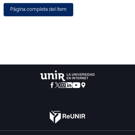
organización y una auto-estructuración de todas las
Página completa del ítem
fuerzas en el ser humano. El liderazgo creciente del yo en
una atmósfera recíproca y de acuerdo con un plan de vida
hace que el aprendizaje sea un proceso adecuado y
adecuado para convertirse en persona. El mismo libre
albedrío es una regulación revertida de desear que está de
acuerdo con el plan de la vida. La teoría de la educación de
Piaget quiere el desarrollo de la mente para desarrollar a la
persona. Una didáctica piagetiana no se puede reducir a
juegos o ejercicios lógicos aplicados