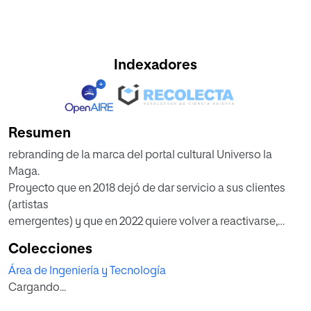
Indexadores
Resumen
rebranding de la marca del portal cultural Universo la
Maga.
Proyecto que en 2018 dejó de dar servicio a sus clientes
(artistas
emergentes) y que en 2022 quiere volver a reactivarse,
adaptando
Colecciones
su marca a las nuevas tendencias, a una comunidad
Área de Ingeniería y Tecnología
cultural
Cargando...
más digital y a los dispositivos tecnológicos más
utilizados.