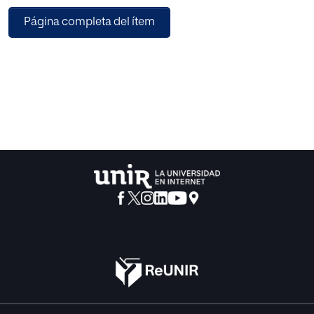
A lo largo de la memoria se conocerá el nacimiento y
Página completa del ítem
evolución
de diferentes marcas en el tiempo, se analizarán sus
puntos en
común, cómo éstas han influido en el mundo digital y
sobre todo
en los portales culturales.
El apartado de desarrollo describe todo el proceso de
investigación, definición, ideación, prototipado y creación
de la
nueva marca. Obteniendo como resultado final un manual
de
identidad corporativo en el que se pondrán en juego todos
los
elementos que formarán la nueva marca, su correcto uso y
su
implementación en los diferentes medios digitales.
Muestra de