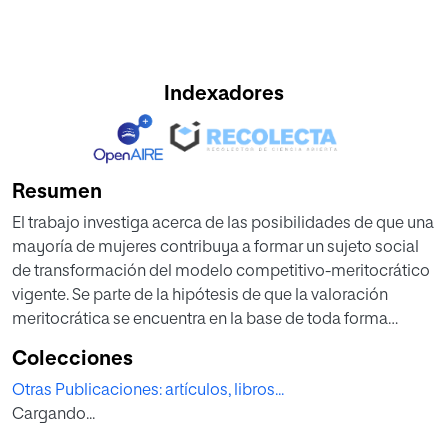
Indexadores
Resumen
El trabajo investiga acerca de las posibilidades de que una
mayoría de mujeres contribuya a formar un sujeto social
de transformación del modelo competitivo-meritocrático
vigente. Se parte de la hipótesis de que la valoración
meritocrática se encuentra en la base de toda forma
histórica de desigualdad social, incluyendo la de género.
Colecciones
Un planteamiento que se confirma a través del repaso a la
Otras Publicaciones: artículos, libros...
atribución de méritos a las clases dominantes desde los
Cargando...
inicios de la estratificación social hasta la edad
contemporánea.Aunque con esta última las mujeres se