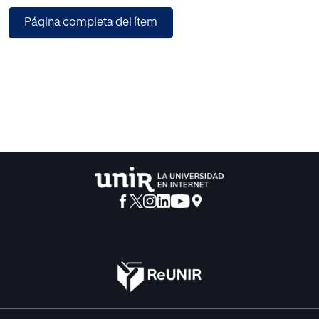
electroacústica han tenido un papel fundamental para
Página completa del ítem
influenciar la composición instrumental. En el centro de
este cambio de época hacia lo sonoro está el aporte de
P.Schaeffer, que introduce lo fenomenológico con su
Tratado de los Objetos Musicales en 1966, así como el
aporte de John Cage, que incorpora lo conceptual y la
aleatoriedad en la obra musical abriendo camino al arte
sonoro a finales del siglo XX.