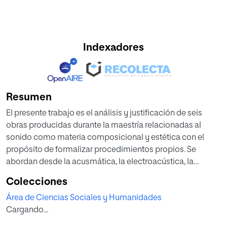
Indexadores
Resumen
El presente trabajo es el análisis y justificación de seis
obras producidas durante la maestría relacionadas al
sonido como materia composicional y estética con el
propósito de formalizar procedimientos propios. Se
abordan desde la acusmática, la electroacústica, la
música para visuales, el arte sonoro, y la música escrita.
Colecciones
La búsqueda de ampliar los márgenes expresivos
Área de Ciencias Sociales y Humanidades
musicales componiendo desde la escucha y la sonoridad
Cargando...
los encontramos en C.Debussy, E.Varèse y los futuristas.
Luego la música concreta, la electrónica y la