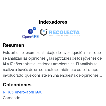
Indexadores
Resumen
Este artículo resume un trabajo de investigación en el que
se analizan las opiniones y las aptitudes de los jóvenes de
14 a 17 años sobre cuestiones ambientales. El análisis se
realiza a través de un contacto semidirecto con el grupo
involucrado, que consiste en una encuesta de opiniones,
complementada con un ejercicio de redacción. El estudio
Colecciones
y la interpretación de los resultados obtenidos conducen a
Nº 185, enero-abril 1990
una serie de conclusiones interesantes.
Cargando...