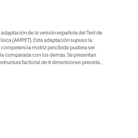
a adaptación de la versión española del Test de
Física (AMPET). Esta adaptación supuso la
a competencia motriz percibida pudiera ser
y la comparada con los demás. Se presentan
estructura factorial de 4 dimensiones prevista
 el modelo mediante un AFC que ofreció cuatro
s o superiores a .70 en cada una de las