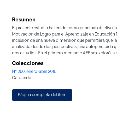
Resumen
El presente estudio ha tenido como principal objetivo l
Motivación de Logro para el Aprendizaje en Educación 
inclusión de una nueva dimensión que permitiera que l
analizada desde dos perspectivas, una autopercibida 
dos estudios. En el primero mediante AFE se exploró la 
teóricamente. El segundo estudio sirvió para confirmar
Colecciones
factores, buen ajuste y coeficientes de fiabilidad iguale
Nº 260, enero-abril 2015
dimensiones obtenidas.
Cargando...
Página completa del ítem