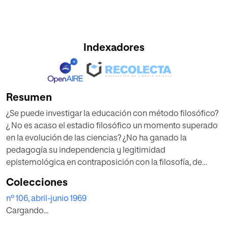
Indexadores
Resumen
¿Se puede investigar la educación con método filosófico?
¿ No es acaso el estadio filosófico un momento superado
en la evolución de las ciencias? ¿No ha ganado la
pedagogía su independencia y legitimidad
epistemológica en contraposición con la filosofía, de
cuyo seno materno se separó ? ¿No son acaso la
Colecciones
matematización, y la experimentación, las únicas vías para
nº 106, abril-junio 1969
un control exacto de resultados y solas piedras de toque
Cargando...
para comprobar la verdad o falsedad de las teorías de otro
modo perdidas en inacabables disputas estériles?