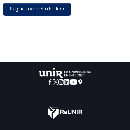
Página completa del ítem
Para abordar estos problemas, este proyecto propone la
creación de un "Aula Virtual" que emplea la tecnología de
Realidad Aumentada (RA) y la gamificación para enseñar
el método de triaje START. La gamificación implica el uso
de elementos y mecánicas de juego en la educación para
incrementar la motivación y el compromiso de los
estudiantes. Por su parte, la RA combina elementos
virtuales con el entorno real, mejorando la comprensión y
la interactividad del aprendizaje.
El objetivo es diseñar una experiencia educativa
interactiva que permita a los estudiantes practicar el triaje
START en un entorno simulado. Esta innovadora
metodología no solo pretende mejorar el rendimiento
académico, sino también desarrollar habilidades críticas
para el éxito en el campo de las emergencias sanitarias. La
integración de TIC, RA y gamificación en el aula virtual