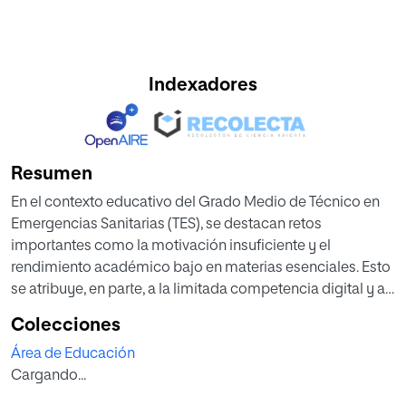
Indexadores
Resumen
En el contexto educativo del Grado Medio de Técnico en
Emergencias Sanitarias (TES), se destacan retos
importantes como la motivación insuficiente y el
rendimiento académico bajo en materias esenciales. Esto
se atribuye, en parte, a la limitada competencia digital y al
uso inadecuado de las tecnologías de la información y la
Colecciones
comunicación (TIC). Las metodologías tradicionales de
Área de Educación
enseñanza no logran captar el interés de los estudiantes ni
Cargando...
conectan con su realidad, lo que impacta negativamente
en su desempeño académico y desarrollo profesional.