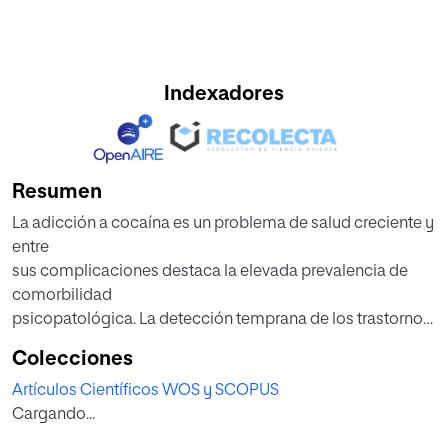
Indexadores
Resumen
La adicción a cocaína es un problema de salud creciente y
entre
sus complicaciones destaca la elevada prevalencia de
comorbilidad
psicopatológica. La detección temprana de los trastornos
psicopatológicos asociados al consumo de cocaína es
Colecciones
necesaria para
Artículos Científicos WOS y SCOPUS
optimizar la asistencia sanitaria y mejorar el pronóstico. El
Cargando...
objetivo
principal de este estudio es estimar la prevalencia y