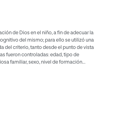
ión de Dios en el niño, a fin de adecuar la
gnitivo del mismo; para ello se utilizó una
del criterio, tanto desde el punto de vista
ras fueron controladas: edad, tipo de
iosa familiar, sexo, nivel de formación
esultados parecen confirmar que el concepto (o
ruente con el modelo de desarrollo general,
 su familia una formación religiosa que a pesar
vos, como lo está la que recibe en el colegio
ión de Dios.