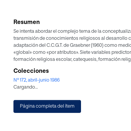
Resumen
Se intenta abordar el complejo tema de la conceptualizac
transmisión de conocimientos religiosos al desarrollo co
adaptación del C.C.G.T. de Graebner (1960) como medida 
«global» como «por atributos». Siete variables predicto
formación religiosa escolar, catequesis, formación relig
religiosa escolar y curso al que estaba adscrito. Los r
Colecciones
concepción) de Dios sigue un patrón de desarrollo cong
Nº 172, abril-junio 1986
tal y como propone Nye (1984), si bien el niño recibe de
Cargando...
de no estar vinculada excesivamente a aspectos cogniti
o en la catequesis, incide en la evolución de su concepc
Página completa del ítem