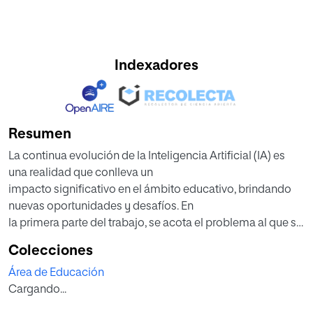
Indexadores
Resumen
La continua evolución de la Inteligencia Artificial (IA) es
una realidad que conlleva un
impacto significativo en el ámbito educativo, brindando
nuevas oportunidades y desafíos. En
la primera parte del trabajo, se acota el problema al que se
pretende dar respuesta: la
Colecciones
necesidad de explorar las aplicaciones de IA en calidad de
Área de Educación
instrumento creativo en el ámbito
Cargando...
de la asignatura de Lengua Castellana y Literatura. Para
ello, se establece como objetivo