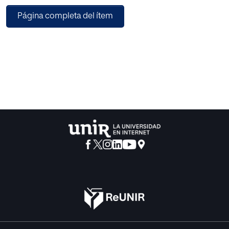
general diseñar una práctica didáctica basada en la IA en
Página completa del ítem
la escritura creativa para llevarla a
la práctica en una clase de Lengua Castellana y Literatura
de 4º de la ESO en las Islas
Baleares. Esta propuesta queda concretada a través de
varios objetivos específicos,
incluyendo el desarrollo de la competencia digital de los
estudiantes. A continuación, se
describen y estudian las características y ventajas de la IA
en el proceso de escritura creativa,
destacando las principales herramientas y analizando
casos de buenas prácticas de uso de
esta metodología. En la tercera parte del trabajo se
desarrolla la propuesta de intervención
en el aula. Por último, se comentan las conclusiones
extraídas de la elaboración del
proyecto, así como las limitaciones y prospectivas del
mismo.