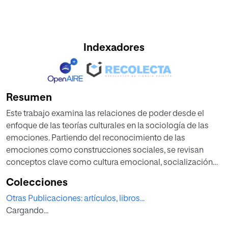
Indexadores
Resumen
Este trabajo examina las relaciones de poder desde el
enfoque de las teorías culturales en la sociología de las
emociones. Partiendo del reconocimiento de las
emociones como construcciones sociales, se revisan
conceptos clave como cultura emocional, socialización
emocional y habitus emocional, analizando cómo estos
Colecciones
median la distribución y el ejercicio del poder en las
Otras Publicaciones: artículos, libros...
relaciones sociales. A través de las aportaciones de
Cargando...
autoras y autores como Hochschild, Gordon, Burkitt y
Gould, el texto muestra cómo las normas culturales