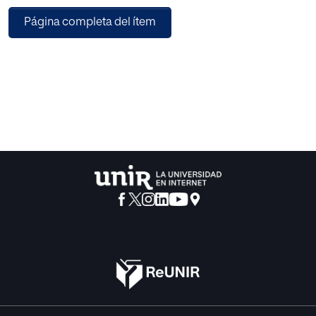
regulan la expresión y experiencia emocional, y cómo
Página completa del ítem
estas normas están atravesadas por relaciones
asimétricas de género, clase o etnia. La autora argumenta
que las emociones no solo son efecto de las relaciones de
poder, sino también instrumentos para su reproducción o
contestación, con especial atención al potencial
transformador del habitus emocional en contextos de
acción colectiva. El análisis contribuye a comprender el
papel central de las emociones en la estructuración social,
destacando su valor analítico para el estudio de la
dominación y la agencia.